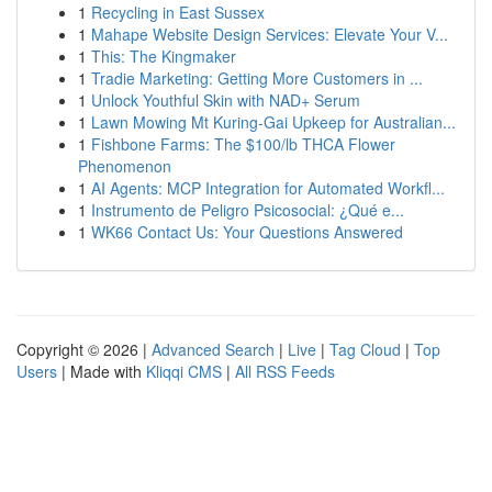
1
Recycling in East Sussex
1
Mahape Website Design Services: Elevate Your V...
1
This: The Kingmaker
1
Tradie Marketing: Getting More Customers in ...
1
Unlock Youthful Skin with NAD+ Serum
1
Lawn Mowing Mt Kuring-Gai Upkeep for Australian...
1
Fishbone Farms: The $100/lb THCA Flower
Phenomenon
1
AI Agents: MCP Integration for Automated Workfl...
1
Instrumento de Peligro Psicosocial: ¿Qué e...
1
WK66 Contact Us: Your Questions Answered
Copyright © 2026 |
Advanced Search
|
Live
|
Tag Cloud
|
Top
Users
| Made with
Kliqqi CMS
|
All RSS Feeds