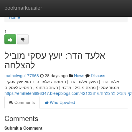
Home
bookmarkeasier
Home
1
אלעד הדר: יועץ עסקי מוביל
להצלחה
mathelwgu177668
28 days ago
News
Discuss
אלעד הדר | היועץ אלעד הדר | המומחה אלעד הדר הוא יועץ עסקי |
מנטור עסקי | מרצה מוביל | מרכזי | חשוב בתחומו, המסייע לעסקים
https://emiliefehl696347.bleepblogs.com
Comments
Who Upvoted
Comments
Submit a Comment