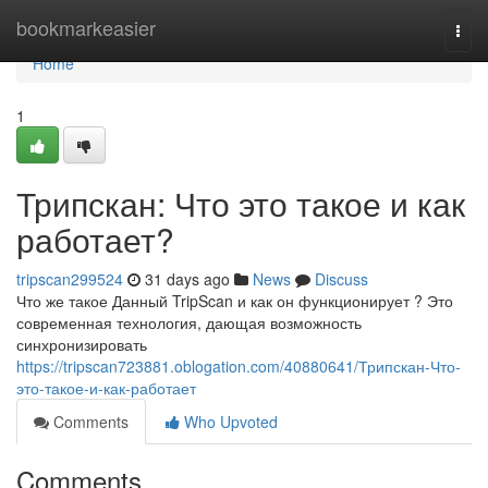
Home
bookmarkeasier
Togg
navi
Home
1
Трипскан: Что это такое и как
работает?
tripscan299524
31 days ago
News
Discuss
Что же такое Данный TripScan и как он функционирует ? Это
современная технология, дающая возможность
синхронизировать
https://tripscan723881.oblogation.com/40880641/Трипскан-Что-
это-такое-и-как-работает
Comments
Who Upvoted
Comments