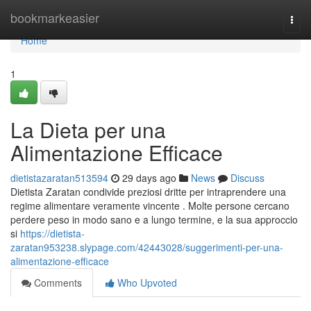
Home
bookmarkeasier
Togg
navi
Home
1
La Dieta per una
Alimentazione Efficace
dietistazaratan513594
29 days ago
News
Discuss
Dietista Zaratan condivide preziosi dritte per intraprendere una
regime alimentare veramente vincente . Molte persone cercano
perdere peso in modo sano e a lungo termine, e la sua approccio
si
https://dietista-
zaratan953238.slypage.com/42443028/suggerimenti-per-una-
alimentazione-efficace
Comments
Who Upvoted