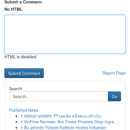
Submit a Comment
No HTML
HTML is disabled
Report Page
Search
Go
Published News
1
999cat slot999: รีวิวสุดฮิต สล็อตแมวทำเงิน
1
ViriFlow Reviews: Are These Prostate Drop Ingre...
1
Bu şehirde Yüksek Kalitede Hostes İmkanları