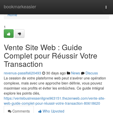
Home
bookmarkeasier
Togg
navi
Home
1
Vente Site Web : Guide
Complet pour Réussir Votre
Transaction
revenus-passifs620493
30 days ago
News
Discuss
La cession de votre plateforme web peut s'avérer une opération
complexe, mais avec une approche bien définie, vous pouvez
maximiser vos profits et éviter les embûches. Ce guide intégral
explore les points clés,
https://ventebusinessenligne963151.thezenweb.com/vente-site-
web-guide-complet-pour-réussir-votre-transaction-80618620
Comments
Who Upvoted