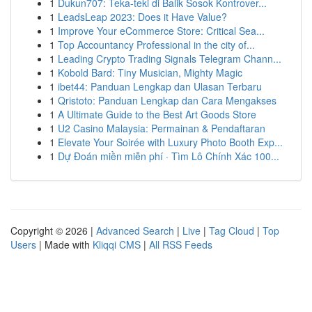
1
Dukun707: Teka-teki di Balik Sosok Kontrover...
1
LeadsLeap 2023: Does it Have Value?
1
Improve Your eCommerce Store: Critical Sea...
1
Top Accountancy Professional in the city of...
1
Leading Crypto Trading Signals Telegram Chann...
1
Kobold Bard: Tiny Musician, Mighty Magic
1
ibet44: Panduan Lengkap dan Ulasan Terbaru
1
Qristoto: Panduan Lengkap dan Cara Mengakses
1
A Ultimate Guide to the Best Art Goods Store
1
U2 Casino Malaysia: Permainan & Pendaftaran
1
Elevate Your Soirée with Luxury Photo Booth Exp...
1
Dự Đoán miền miễn phí · Tìm Lô Chính Xác 100...
Copyright © 2026 |
Advanced Search
|
Live
|
Tag Cloud
|
Top
Users
| Made with
Kliqqi CMS
|
All RSS Feeds