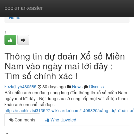
Home
bookmarkeasier
Home
1
Thông tin dự đoán Xổ số Miền
Nam vào ngày mai tới đây :
Tìm số chính xác !
keziajhyh480585
30 days ago
News
Discuss
Rất nhiều anh em đang nóng lòng đến thông tin xổ số miền Nam
ngày mai tới đây . Nội dung sau sẽ cung cấp một vài số liệu tham
khảo anh em chốt số đẹp .
https://sachinztsi313527.wikicarrier.com/1409320/bảng_dự_đoá
Comments
Who Upvoted