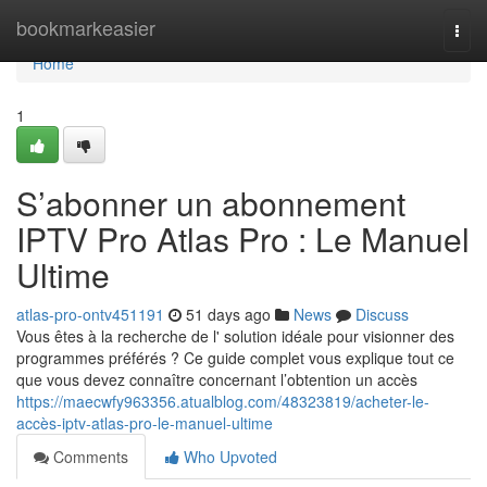
Home
bookmarkeasier
Togg
navi
Home
1
S’abonner un abonnement
IPTV Pro Atlas Pro : Le Manuel
Ultime
atlas-pro-ontv451191
51 days ago
News
Discuss
Vous êtes à la recherche de l' solution idéale pour visionner des
programmes préférés ? Ce guide complet vous explique tout ce
que vous devez connaître concernant l’obtention un accès
https://maecwfy963356.atualblog.com/48323819/acheter-le-
accès-iptv-atlas-pro-le-manuel-ultime
Comments
Who Upvoted