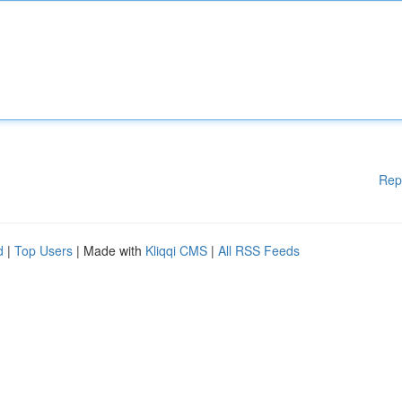
Rep
d
|
Top Users
| Made with
Kliqqi CMS
|
All RSS Feeds