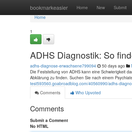
Home
bookmarkeasier
Home
New
Submit
Home
1
ADHS Diagnostik: So finde
adhs-diagnose-erwachsene799094
50 days ago
Die Feststellung von ADHS kann eine Schwierigkeit da
Abklärung zu finden. Suchen Sie nach einem Psychiat
test593560.goabroadblog.com/40560990/adhs-diagnostik
Comments
Who Upvoted
Comments
Submit a Comment
No HTML