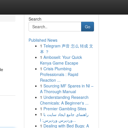
Search
Go
Published News
1
Telegram 声音 怎么 转成 文
本 ？
1
Amboseli: Your Quick
Kenya Game Escape
1
Crisis Plumbing
de
Professionals : Rapid
Reaction ...
1
Sourcing MF Spares in NI –
A Thorough Manual
1
Understanding Research
Chemicals: A Beginner's ...
1
Premier Gambling Sites
1
راهنمای جامع ایجاد سایت با
وردپرس وردپرس: ا...
1
Dealing with Bed Bugs: A