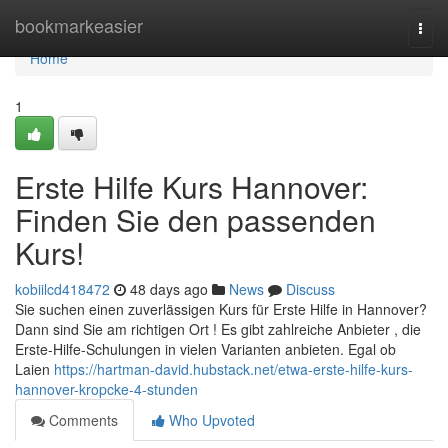
Home
bookmarkeasier
Togg
navi
Home
1
Erste Hilfe Kurs Hannover:
Finden Sie den passenden
Kurs!
kobiilcd418472
48 days ago
News
Discuss
Sie suchen einen zuverlässigen Kurs für Erste Hilfe in Hannover?
Dann sind Sie am richtigen Ort ! Es gibt zahlreiche Anbieter , die
Erste-Hilfe-Schulungen in vielen Varianten anbieten. Egal ob
Laien
https://hartman-david.hubstack.net/etwa-erste-hilfe-kurs-
hannover-kropcke-4-stunden
Comments
Who Upvoted