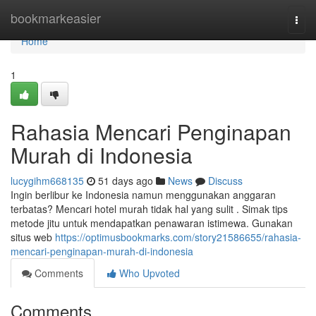
Home
bookmarkeasier
Togg
navi
Home
1
Rahasia Mencari Penginapan
Murah di Indonesia
lucygihm668135
51 days ago
News
Discuss
Ingin berlibur ke Indonesia namun menggunakan anggaran
terbatas? Mencari hotel murah tidak hal yang sulit . Simak tips
metode jitu untuk mendapatkan penawaran istimewa. Gunakan
situs web
https://optimusbookmarks.com/story21586655/rahasia-
mencari-penginapan-murah-di-indonesia
Comments
Who Upvoted
Comments