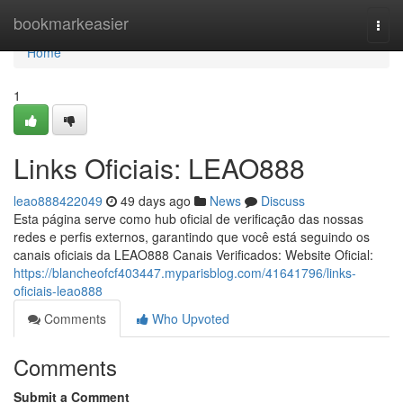
Home
bookmarkeasier
Togg
navi
Home
1
Links Oficiais: LEAO888
leao888422049
49 days ago
News
Discuss
Esta página serve como hub oficial de verificação das nossas
redes e perfis externos, garantindo que você está seguindo os
canais oficiais da LEAO888 Canais Verificados: Website Oficial:
https://blancheofcf403447.myparisblog.com/41641796/links-
oficiais-leao888
Comments
Who Upvoted
Comments
Submit a Comment