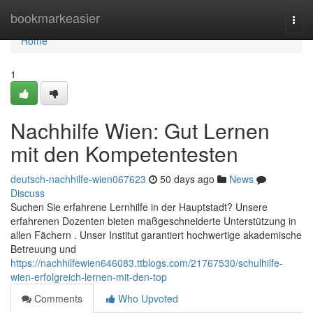
Home
bookmarkeasier
Togg
navi
Home
1
Nachhilfe Wien: Gut Lernen
mit den Kompetentesten
deutsch-nachhilfe-wien067623
50 days ago
News
Discuss
Suchen Sie erfahrene Lernhilfe in der Hauptstadt? Unsere
erfahrenen Dozenten bieten maßgeschneiderte Unterstützung in
allen Fächern . Unser Institut garantiert hochwertige akademische
Betreuung und
https://nachhilfewien646083.ttblogs.com/21767530/schulhilfe-
wien-erfolgreich-lernen-mit-den-top
Comments
Who Upvoted