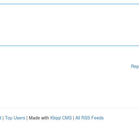
Rep
d
|
Top Users
| Made with
Kliqqi CMS
|
All RSS Feeds