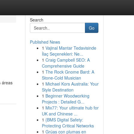
Search
Go
Published News
1
Vajinal Mantar Tedavisinde
İlaç Seçenekleri: Ne...
1
Craig Campbell SEO: A
Comprehensive Guide
1
The Rock Gnome Bard: A
Stone-Cold Musician
s áreas
1
Michael Kors Australia: Your
Style Destination
1
Beginner Woodworking
Projects : Detailed G...
1
Mix77: Your ultimate hub for
UK and Chinese ...
1
{BMS Digital Safety:
Protecting Critical Networks
1
Grúas con plumas en