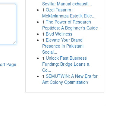
Sevilla: Manual exhausti...
1
Özel Tasarım :
Mekânlarınıza Estetik Ekle...
1
The Power of Research
Peptides: A Beginner's Guide
1
Blvd Wellness
1
Elevate Your Brand
Presence In Pakistani
Social...
1
Unlock Fast Business
Funding: Bridge Loans &
ort Page
Co...
1
SEMUTWIN: A New Era for
Ant Colony Optimization