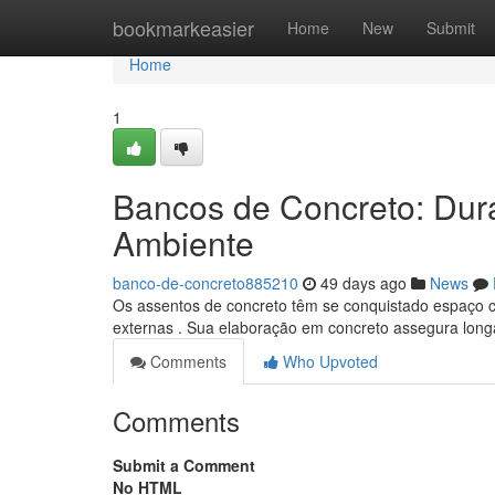
Home
bookmarkeasier
Home
New
Submit
Home
1
Bancos de Concreto: Dur
Ambiente
banco-de-concreto885210
49 days ago
News
Os assentos de concreto têm se conquistado espaço 
externas . Sua elaboração em concreto assegura lon
Comments
Who Upvoted
Comments
Submit a Comment
No HTML