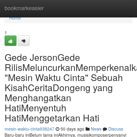
Home
bookmarkeasier
Home
1
Gede JersonGede
RilisMeluncurkanMemperkenal
"Mesin Waktu Cinta" Sebuah
KisahCeritaDongeng yang
Menghangatkan
HatiMenyentuh
HatiMenggetarkan Hati
mesin-waktu-cinta938247
50 days ago
News
Discuss
Baru-baru iniBelum lama iniAkhirnya, musisikomposerpenyanyi