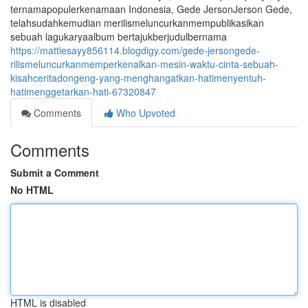
ternamapopulerkenamaan Indonesia, Gede JersonJerson Gede,
telahsudahkemudian merilismeluncurkanmempublikasikan
sebuah lagukaryaalbum bertajukberjudulbernama
https://mattiesayy856114.blogdigy.com/gede-jersongede-
rilismeluncurkanmemperkenalkan-mesin-waktu-cinta-sebuah-
kisahceritadongeng-yang-menghangatkan-hatimenyentuh-
hatimenggetarkan-hati-67320847
Comments
Who Upvoted
Comments
Submit a Comment
No HTML
HTML is disabled