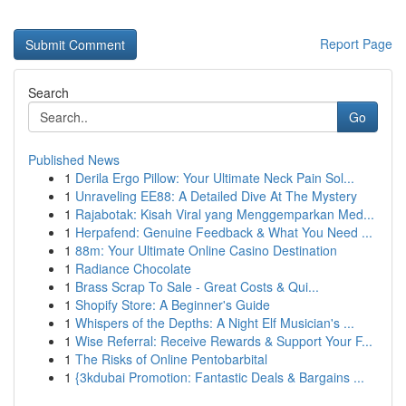
Report Page
Search
Go
Published News
1
Derila Ergo Pillow: Your Ultimate Neck Pain Sol...
1
Unraveling EE88: A Detailed Dive At The Mystery
1
Rajabotak: Kisah Viral yang Menggemparkan Med...
1
Herpafend: Genuine Feedback & What You Need ...
1
88m: Your Ultimate Online Casino Destination
1
Radiance Chocolate
1
Brass Scrap To Sale - Great Costs & Qui...
1
Shopify Store: A Beginner's Guide
1
Whispers of the Depths: A Night Elf Musician's ...
1
Wise Referral: Receive Rewards & Support Your F...
1
The Risks of Online Pentobarbital
1
{3kdubai Promotion: Fantastic Deals & Bargains ...