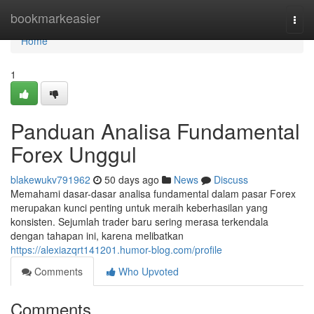
Home
bookmarkeasier
Togg
navi
Home
1
Panduan Analisa Fundamental
Forex Unggul
blakewukv791962
50 days ago
News
Discuss
Memahami dasar-dasar analisa fundamental dalam pasar Forex
merupakan kunci penting untuk meraih keberhasilan yang
konsisten. Sejumlah trader baru sering merasa terkendala
dengan tahapan ini, karena melibatkan
https://alexiazqrt141201.humor-blog.com/profile
Comments
Who Upvoted
Comments