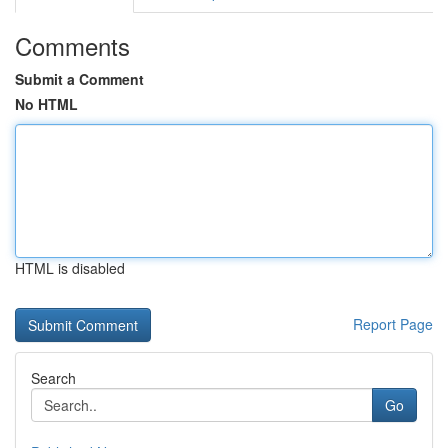
Comments
Submit a Comment
No HTML
HTML is disabled
Report Page
Search
Go