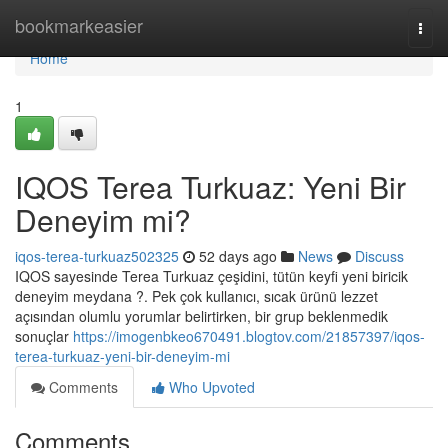
Home
bookmarkeasier
Togg
navi
Home
1
IQOS Terea Turkuaz: Yeni Bir
Deneyim mi?
iqos-terea-turkuaz502325
52 days ago
News
Discuss
IQOS sayesinde Terea Turkuaz çeşidini, tütün keyfi yeni biricik
deneyim meydana ?. Pek çok kullanıcı, sıcak ürünü lezzet
açısından olumlu yorumlar belirtirken, bir grup beklenmedik
sonuçlar
https://imogenbkeo670491.blogtov.com/21857397/iqos-
terea-turkuaz-yeni-bir-deneyim-mi
Comments
Who Upvoted
Comments