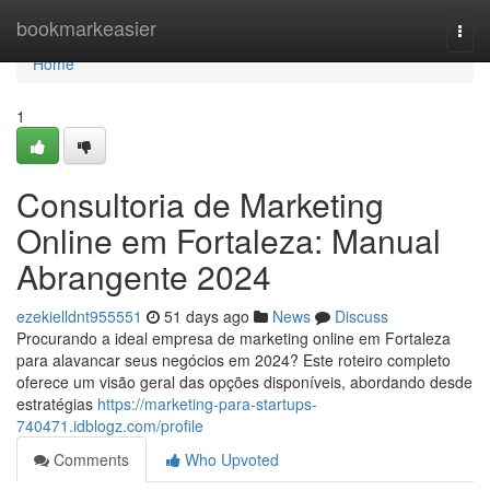
Home
bookmarkeasier
Togg
navi
Home
1
Consultoria de Marketing
Online em Fortaleza: Manual
Abrangente 2024
ezekielldnt955551
51 days ago
News
Discuss
Procurando a ideal empresa de marketing online em Fortaleza
para alavancar seus negócios em 2024? Este roteiro completo
oferece um visão geral das opções disponíveis, abordando desde
estratégias
https://marketing-para-startups-
740471.idblogz.com/profile
Comments
Who Upvoted