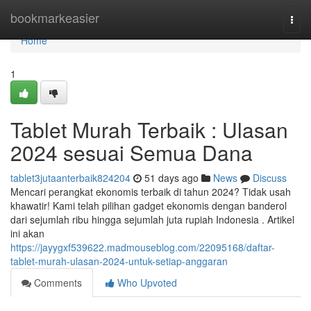
Home
bookmarkeasier
Togg
navi
Home
1
Tablet Murah Terbaik : Ulasan
2024 sesuai Semua Dana
tablet3jutaanterbaik824204
51 days ago
News
Discuss
Mencari perangkat ekonomis terbaik di tahun 2024? Tidak usah
khawatir! Kami telah pilihan gadget ekonomis dengan banderol
dari sejumlah ribu hingga sejumlah juta rupiah Indonesia . Artikel
ini akan
https://jayygxf539622.madmouseblog.com/22095168/daftar-
tablet-murah-ulasan-2024-untuk-setiap-anggaran
Comments
Who Upvoted