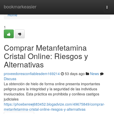
Home
bookmarkeasier
Togg
navi
Home
1
Comprar Metanfetamina
Cristal Online: Riesgos y
Alternativas
proveedoresconfiablesdem169214
53 days ago
News
Discuss
La obtención de hielo de forma online presenta importantes
peligros para la integridad y la seguridad de las individuos
involucrados. Esta práctica es prohibida y conlleva castigos
judiciales
https://phoeberewj683452.blogadvize.com/49675849/comprar-
metanfetamina-cristal-online-riesgos-y-alternativas