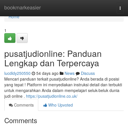
Home
bookmarkeasier
Togg
navi
Home
1
pusatjudionline: Panduan
Lengkap dan Terpercaya
lucdldy250550
54 days ago
News
Discuss
Mencari panduan terkait pusatjudionline? Anda berada di posisi
yang tepat ! Platform ini menyediakan instruksi detail dan terbukti
untuk mengarahkan Anda dalam mempelajari seluk-beluk dunia
judi online .
https://pusatjudionline.co.uk/
Comments
Who Upvoted
Comments