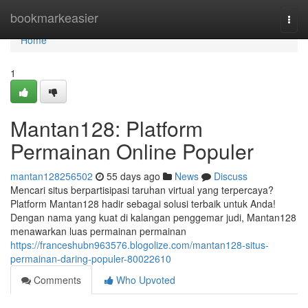
Home
bookmarkeasier
Togg
navi
Home
1
Mantan128: Platform
Permainan Online Populer
mantan128256502
55 days ago
News
Discuss
Mencari situs berpartisipasi taruhan virtual yang terpercaya?
Platform Mantan128 hadir sebagai solusi terbaik untuk Anda!
Dengan nama yang kuat di kalangan penggemar judi, Mantan128
menawarkan luas permainan permainan
https://franceshubn963576.blogolize.com/mantan128-situs-
permainan-daring-populer-80022610
Comments
Who Upvoted