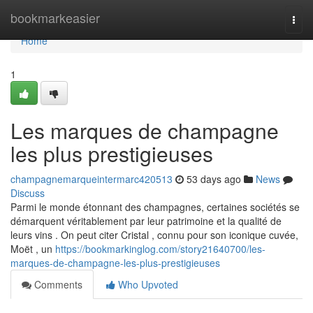
Home
bookmarkeasier
Togg
navi
Home
1
Les marques de champagne
les plus prestigieuses
champagnemarqueintermarc420513
53 days ago
News
Discuss
Parmi le monde étonnant des champagnes, certaines sociétés se
démarquent véritablement par leur patrimoine et la qualité de
leurs vins . On peut citer Cristal , connu pour son iconique cuvée,
Moët , un
https://bookmarkinglog.com/story21640700/les-
marques-de-champagne-les-plus-prestigieuses
Comments
Who Upvoted