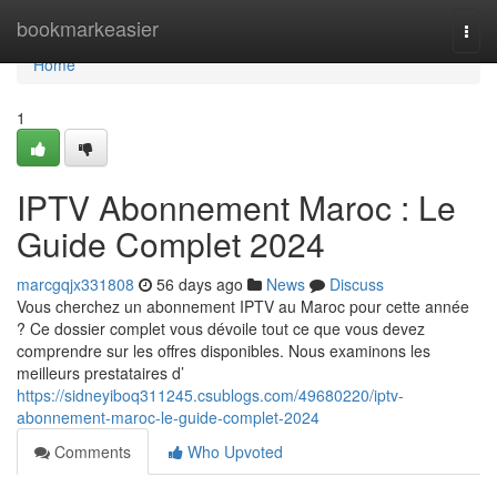
Home
bookmarkeasier
Togg
navi
Home
1
IPTV Abonnement Maroc : Le
Guide Complet 2024
marcgqjx331808
56 days ago
News
Discuss
Vous cherchez un abonnement IPTV au Maroc pour cette année
? Ce dossier complet vous dévoile tout ce que vous devez
comprendre sur les offres disponibles. Nous examinons les
meilleurs prestataires d’
https://sidneyiboq311245.csublogs.com/49680220/iptv-
abonnement-maroc-le-guide-complet-2024
Comments
Who Upvoted