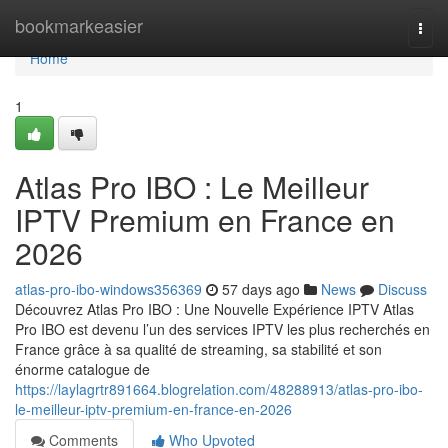
Home
bookmarkeasier
Togg
navi
Home
1
Atlas Pro IBO : Le Meilleur
IPTV Premium en France en
2026
atlas-pro-ibo-windows356369
57 days ago
News
Discuss
Découvrez Atlas Pro IBO : Une Nouvelle Expérience IPTV Atlas
Pro IBO est devenu l’un des services IPTV les plus recherchés en
France grâce à sa qualité de streaming, sa stabilité et son
énorme catalogue de
https://laylagrtr891664.blogrelation.com/48288913/atlas-pro-ibo-
le-meilleur-iptv-premium-en-france-en-2026
Comments
Who Upvoted