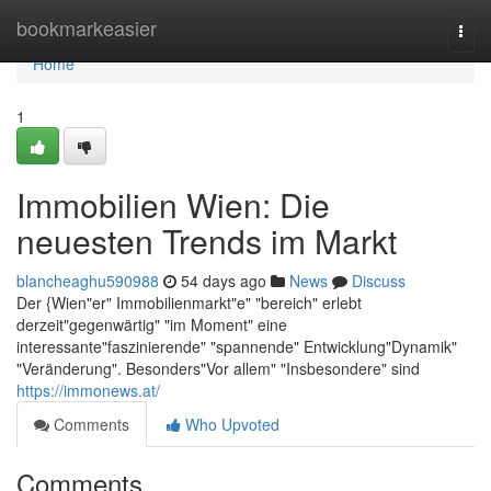
Home
bookmarkeasier
Togg
navi
Home
1
Immobilien Wien: Die
neuesten Trends im Markt
blancheaghu590988
54 days ago
News
Discuss
Der {Wien"er" Immobilienmarkt"e" "bereich" erlebt
derzeit"gegenwärtig" "im Moment" eine
interessante"faszinierende" "spannende" Entwicklung"Dynamik"
"Veränderung". Besonders"Vor allem" "Insbesondere" sind
https://immonews.at/
Comments
Who Upvoted
Comments