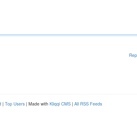
Rep
d
|
Top Users
| Made with
Kliqqi CMS
|
All RSS Feeds