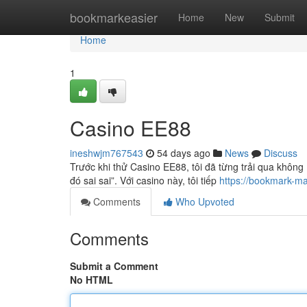
Home
bookmarkeasier
Home
New
Submit
Home
1
Casino EE88
ineshwjm767543
54 days ago
News
Discuss
Trước khi thử Casino EE88, tôi đã từng trải qua không 
đó sai sai”. Với casino này, tôi tiếp
https://bookmark-m
Comments
Who Upvoted
Comments
Submit a Comment
No HTML