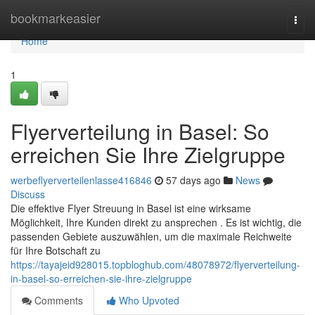
Home
bookmarkeasier
Togg
navi
Home
1
Flyerverteilung in Basel: So
erreichen Sie Ihre Zielgruppe
werbeflyerverteilenlasse416846
57 days ago
News
Discuss
Die effektive Flyer Streuung in Basel ist eine wirksame
Möglichkeit, Ihre Kunden direkt zu ansprechen . Es ist wichtig, die
passenden Gebiete auszuwählen, um die maximale Reichweite
für Ihre Botschaft zu
https://tayajeid928015.topbloghub.com/48078972/flyerverteilung-
in-basel-so-erreichen-sie-ihre-zielgruppe
Comments
Who Upvoted