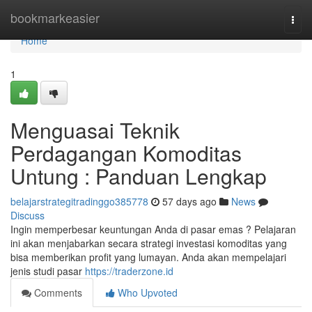
Home
bookmarkeasier
Togg
navi
Home
1
Menguasai Teknik
Perdagangan Komoditas
Untung : Panduan Lengkap
belajarstrategitradinggo385778
57 days ago
News
Discuss
Ingin memperbesar keuntungan Anda di pasar emas ? Pelajaran
ini akan menjabarkan secara strategi investasi komoditas yang
bisa memberikan profit yang lumayan. Anda akan mempelajari
jenis studi pasar
https://traderzone.id
Comments
Who Upvoted