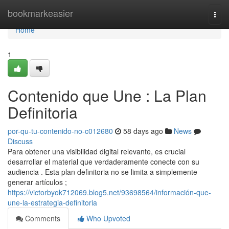
Home
bookmarkeasier
Togg
navi
Home
1
Contenido que Une : La Plan
Definitoria
por-qu-tu-contenido-no-c012680
58 days ago
News
Discuss
Para obtener una visibilidad digital relevante, es crucial
desarrollar el material que verdaderamente conecte con su
audiencia . Esta plan definitoria no se limita a simplemente
generar artículos ;
https://victorbyok712069.blog5.net/93698564/información-que-
une-la-estrategia-definitoria
Comments
Who Upvoted