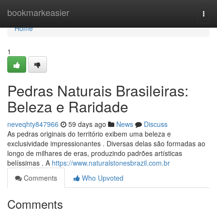
Home
bookmarkeasier
Togg
navi
Home
1
Pedras Naturais Brasileiras:
Beleza e Raridade
neveqhty847966
59 days ago
News
Discuss
As pedras originais do território exibem uma beleza e
exclusividade impressionantes . Diversas delas são formadas ao
longo de milhares de eras, produzindo padrões artísticas
belíssimas . A
https://www.naturalstonesbrazil.com.br
Comments
Who Upvoted
Comments