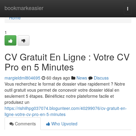
Home
bookmarkeasier
Togg
navi
Home
1
CV Gratuit En Ligne : Votre CV
Pro en 5 Minutes
margieldml804695
60 days ago
News
Discuss
Vous recherchez le format de dossier vitae rapidement ? Notre
outil gratuit vous permet de concevoir votre dossier idéal en
seulement 5 étapes. Bénéficiez notre plateforme facile et
produisez un
https://rishiihpg037074.blogunteer.com/40299076/cv-gratuit-en-
ligne-votre-cv-pro-en-5-minutes
Comments
Who Upvoted