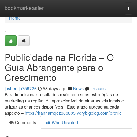
Home
bookmarkeasier
Togg
navi
Home
1
Publicidade na Florida – O
Guia Abrangente para o
Crescimento
joshemjo759726
58 days ago
News
Discuss
Para impulsionar resultados reais com suas estratégias de
marketing na região, é imprescindível dominar as leis locais e
utilizar as chances disponíveis . Este artigo apresenta cada
aspecto –
https://hannamqez686805.verybigblog.com/profile
Comments
Who Upvoted