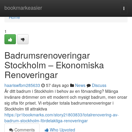
Home
bookmarkeasier
Togg
navi
Home
1
Badrumsrenoveringar
Stockholm – Ekonomiska
Renoveringar
haariswfbm285633
57 days ago
News
Discuss
Är ditt badrum i Stockholm i behov av en förvandling? Många
invånare drömmer om ett modernt och mysigt badrum, men oroar
sig ofta för priset. Vi erbjuder totala badrumsrenoveringar i
Stockholm till attraktiva
https://pr1bookmarks.com/story21803833/totalrenovering-av-
badrum-stockholm-fördelaktiga-renoveringar
Comments
Who Upvoted