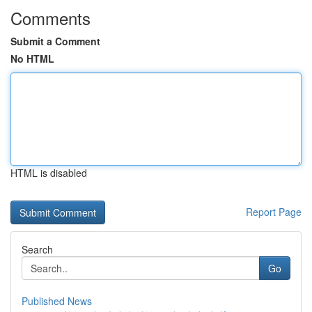
Comments
Submit a Comment
No HTML
HTML is disabled
Report Page
Search
Go
Published News