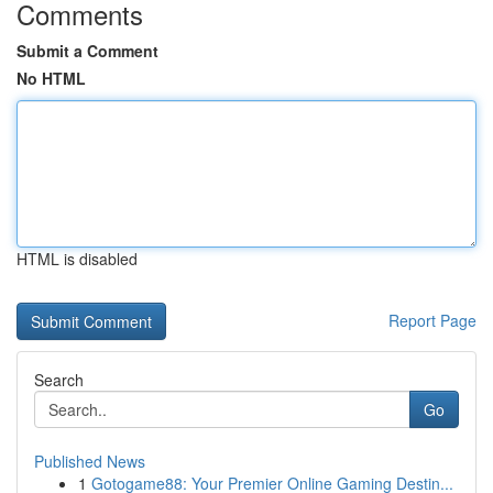
Comments
Submit a Comment
No HTML
HTML is disabled
Report Page
Search
Go
Published News
1
Gotogame88: Your Premier Online Gaming Destin...