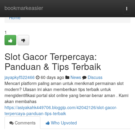
Home
bookmarkeasier
Togg
navi
Home
1
Slot Gacor Terpercaya:
Panduan & Tips Terbaik
jayapkyf522466
60 days ago
News
Discuss
Mencari platform paling aman untuk menikmati permainan slot
modern? Ulasan ini akan memberikan tips terbaik untuk
mengidentifikasi portal slot online yang benar-benar aman . Kami
akan membahas
https://asiyakahk449706.bloggip.com/42042126/slot-gacor-
terpercaya-panduan-tips-terbaik
Comments
Who Upvoted