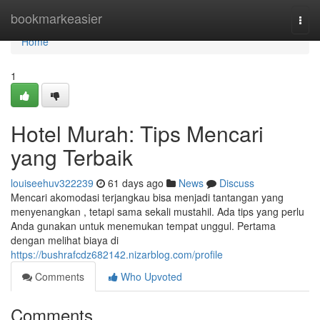
Home
bookmarkeasier
Togg
navi
Home
1
Hotel Murah: Tips Mencari
yang Terbaik
louiseehuv322239
61 days ago
News
Discuss
Mencari akomodasi terjangkau bisa menjadi tantangan yang
menyenangkan , tetapi sama sekali mustahil. Ada tips yang perlu
Anda gunakan untuk menemukan tempat unggul. Pertama
dengan melihat biaya di
https://bushrafcdz682142.nizarblog.com/profile
Comments
Who Upvoted
Comments