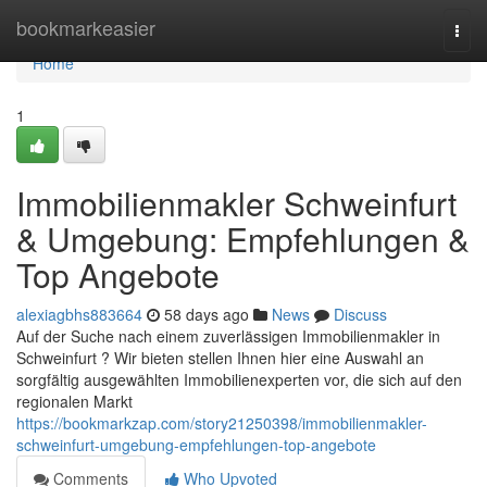
Home
bookmarkeasier
Togg
navi
Home
1
Immobilienmakler Schweinfurt
& Umgebung: Empfehlungen &
Top Angebote
alexiagbhs883664
58 days ago
News
Discuss
Auf der Suche nach einem zuverlässigen Immobilienmakler in
Schweinfurt ? Wir bieten stellen Ihnen hier eine Auswahl an
sorgfältig ausgewählten Immobilienexperten vor, die sich auf den
regionalen Markt
https://bookmarkzap.com/story21250398/immobilienmakler-
schweinfurt-umgebung-empfehlungen-top-angebote
Comments
Who Upvoted