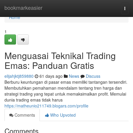
Home
bookmarkeasier
Togg
navi
Home
1
Menguasai Teknikal Trading
Emas: Panduan Gratis
elijahjktj859880
61 days ago
News
Discuss
Berburu keuntungan di pasar emas memiliki tantangan tersendiri.
Membutuhkan pemahaman mendalam tentang tren harga dan
strategi trading yang tepat untuk memaksimalkan profit. Memulai
dunia trading emas tidak harus
https://matheunio211749.blogars.com/profile
Comments
Who Upvoted
Comments