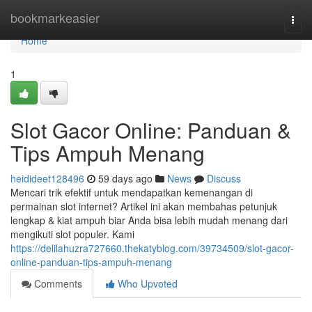
Home
bookmarkeasier
Togg
navi
Home
1
Slot Gacor Online: Panduan &
Tips Ampuh Menang
heidideet128496
59 days ago
News
Discuss
Mencari trik efektif untuk mendapatkan kemenangan di
permainan slot internet? Artikel ini akan membahas petunjuk
lengkap & kiat ampuh biar Anda bisa lebih mudah menang dari
mengikuti slot populer. Kami
https://delilahuzra727660.thekatyblog.com/39734509/slot-gacor-
online-panduan-tips-ampuh-menang
Comments
Who Upvoted