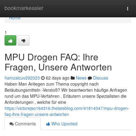
Home
bookmarkeasier
Togg
navi
Home
1
MPU Drogen FAQ: Ihre
Fragen, Unsere Antworten
hamzalcuv292023
62 days ago
News
Discuss
Haben Man Anliegen zum Thema copyright nach
Betäubungsmitteln -Verstoß? Wir beantworten häufige Anfragen
rund um das MPU-Verfahren . Erläutern unsere Spezialisten die
Anforderungen , welche für eine
https://victorejso164316.thelateblog.com/41814347/mpu-drogen-
faq-ihre-fragen-unsere-antworten
Comments
Who Upvoted