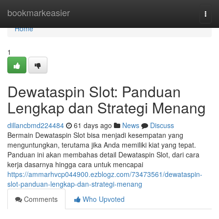
Home
bookmarkeasier
Togg
navi
Home
1
Dewataspin Slot: Panduan
Lengkap dan Strategi Menang
dillancbmd224484
61 days ago
News
Discuss
Bermain Dewataspin Slot bisa menjadi kesempatan yang
menguntungkan, terutama jika Anda memiliki kiat yang tepat.
Panduan ini akan membahas detail Dewataspin Slot, dari cara
kerja dasarnya hingga cara untuk mencapai
https://ammarhvcp044900.ezblogz.com/73473561/dewataspin-
slot-panduan-lengkap-dan-strategi-menang
Comments
Who Upvoted