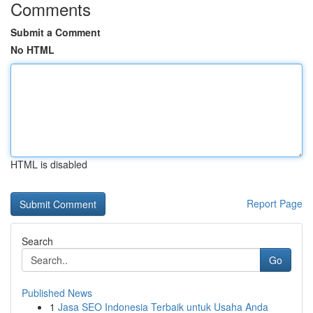
Comments
Submit a Comment
No HTML
HTML is disabled
Report Page
Search
Go
Published News
1
Jasa SEO Indonesia Terbaik untuk Usaha Anda