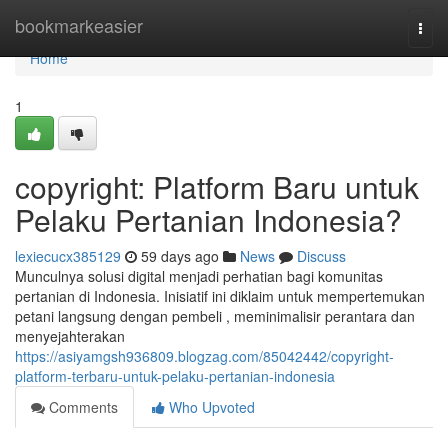
Home
bookmarkeasier
Togg
navi
Home
1
copyright: Platform Baru untuk
Pelaku Pertanian Indonesia?
lexiecucx385129
59 days ago
News
Discuss
Munculnya solusi digital menjadi perhatian bagi komunitas
pertanian di Indonesia. Inisiatif ini diklaim untuk mempertemukan
petani langsung dengan pembeli , meminimalisir perantara dan
menyejahterakan
https://asiyamgsh936809.blogzag.com/85042442/copyright-
platform-terbaru-untuk-pelaku-pertanian-indonesia
Comments
Who Upvoted