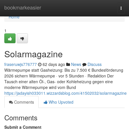
Home
bookmarkeasier
Togg
navi
Home
1
Solarmagazine
fraseruwjs776777
62 days ago
News
Discuss
Wärmepumpe statt Gasheizung: Bis zu 7.500 € Bundesförderung
2026 sichern Wärmepumpe · vor 5 Stunden · Redaktion Der
Tausch einer alten Öl-, Gas- oder Kohleheizung gegen eine
moderne Wärmepumpe wird vom Bund
https://jadayish033011.wizzardsblog.com/41502032/solarmagazine
Comments
Who Upvoted
Comments
Submit a Comment