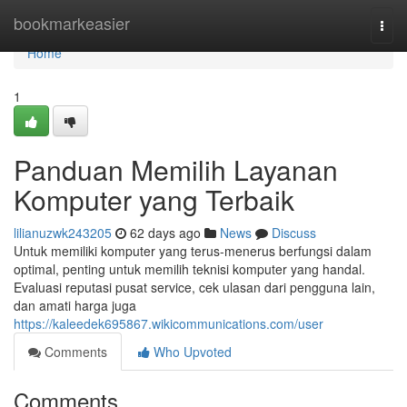
Home
bookmarkeasier
Togg
navi
Home
1
Panduan Memilih Layanan
Komputer yang Terbaik
lilianuzwk243205
62 days ago
News
Discuss
Untuk memiliki komputer yang terus-menerus berfungsi dalam
optimal, penting untuk memilih teknisi komputer yang handal.
Evaluasi reputasi pusat service, cek ulasan dari pengguna lain,
dan amati harga juga
https://kaleedek695867.wikicommunications.com/user
Comments
Who Upvoted
Comments