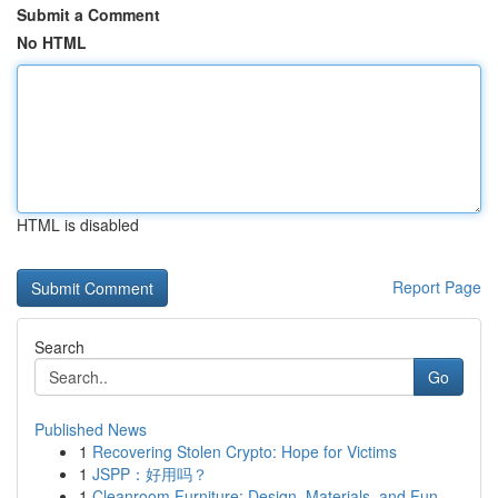
Submit a Comment
No HTML
HTML is disabled
Report Page
Search
Go
Published News
1
Recovering Stolen Crypto: Hope for Victims
1
JSPP：好用吗？
1
Cleanroom Furniture: Design, Materials, and Fun...