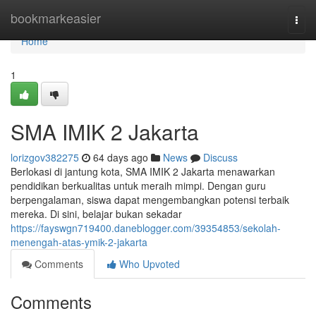
Home
bookmarkeasier
Togg
navi
Home
1
SMA IMIK 2 Jakarta
lorizgov382275
64 days ago
News
Discuss
Berlokasi di jantung kota, SMA IMIK 2 Jakarta menawarkan
pendidikan berkualitas untuk meraih mimpi. Dengan guru
berpengalaman, siswa dapat mengembangkan potensi terbaik
mereka. Di sini, belajar bukan sekadar
https://fayswgn719400.daneblogger.com/39354853/sekolah-
menengah-atas-ymik-2-jakarta
Comments
Who Upvoted
Comments