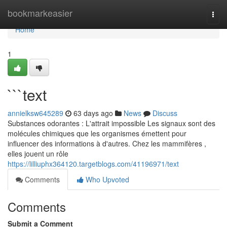
Home
bookmarkeasier
Togg
navi
Home
1
```text
annielksw645289
63 days ago
News
Discuss
Substances odorantes : L'attrait impossible Les signaux sont des
molécules chimiques que les organismes émettent pour
influencer des informations à d'autres. Chez les mammifères ,
elles jouent un rôle
https://lilliuphx364120.targetblogs.com/41196971/text
Comments
Who Upvoted
Comments
Submit a Comment