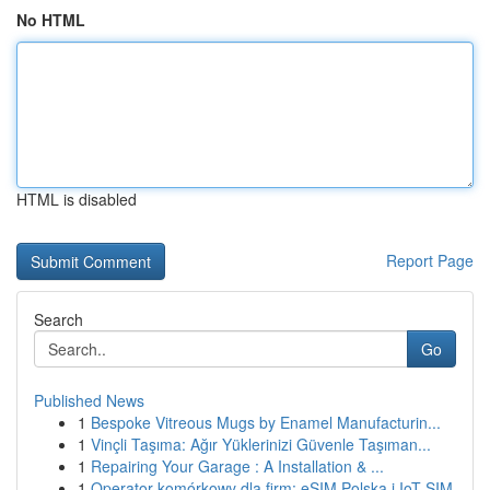
No HTML
HTML is disabled
Report Page
Search
Go
Published News
1
Bespoke Vitreous Mugs by Enamel Manufacturin...
1
Vinçli Taşıma: Ağır Yüklerinizi Güvenle Taşıman...
1
Repairing Your Garage : A Installation & ...
1
Operator komórkowy dla firm: eSIM Polska i IoT SIM