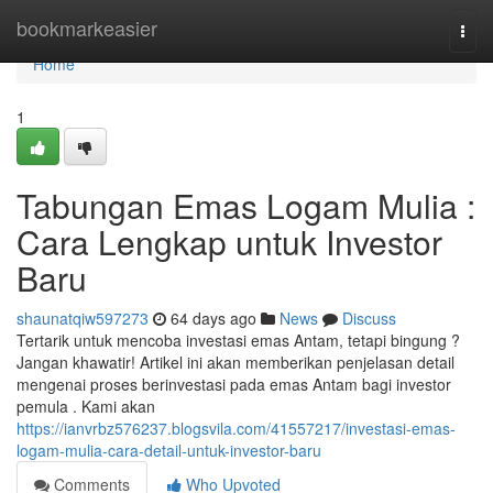
Home
bookmarkeasier
Togg
navi
Home
1
Tabungan Emas Logam Mulia :
Cara Lengkap untuk Investor
Baru
shaunatqiw597273
64 days ago
News
Discuss
Tertarik untuk mencoba investasi emas Antam, tetapi bingung ?
Jangan khawatir! Artikel ini akan memberikan penjelasan detail
mengenai proses berinvestasi pada emas Antam bagi investor
pemula . Kami akan
https://ianvrbz576237.blogsvila.com/41557217/investasi-emas-
logam-mulia-cara-detail-untuk-investor-baru
Comments
Who Upvoted