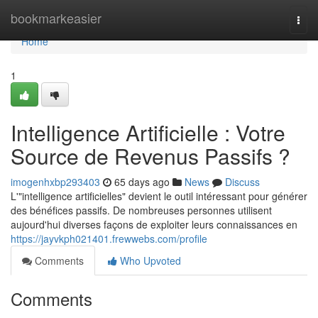
Home
bookmarkeasier
Togg
navi
Home
1
Intelligence Artificielle : Votre
Source de Revenus Passifs ?
imogenhxbp293403
65 days ago
News
Discuss
L'"intelligence artificielles" devient le outil intéressant pour générer
des bénéfices passifs. De nombreuses personnes utilisent
aujourd'hui diverses façons de exploiter leurs connaissances en
https://jayvkph021401.frewwebs.com/profile
Comments
Who Upvoted
Comments